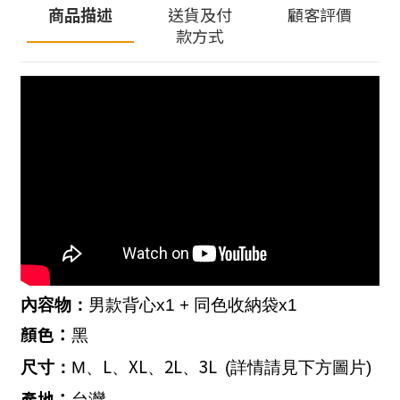
商品描述
送貨及付
顧客評價
款方式
內容物：
男款背心
x1 +
同色收納袋
x1
顏色：
黑
L
XL
2L
3L
尺寸：
M
、
、
、
、
(
詳情請見下方圖片
)
產地：
台灣