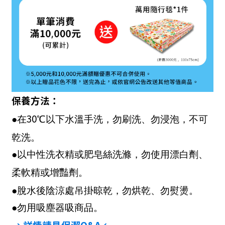
保養方法：
30
●在
℃以下水溫手洗，勿刷洗、勿浸泡，不可
乾洗。
●以中性洗衣精或肥皂絲洗滌，勿使用漂白劑、
柔軟精或增豔劑。
●脫水後陰涼處吊掛晾乾，勿烘乾、勿熨燙。
●勿用吸塵器吸商品。
→ 詳情請見保潔
Q&A
←