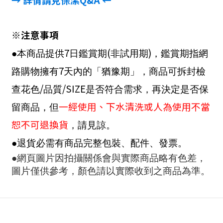
※注意事項
7
(
)
●本商品提供
日鑑賞期
非試用期
，鑑賞期指網
7
路購物擁有
天內的「猶豫期」，商品可拆封檢
/
/SIZE
查花色
品質
是否符合需求，再決定是否保
一經使用、下水清洗或人為使用不當
留商品，但
恕不可退換貨
，請見諒。
●退貨必需有商品完整包裝、配件、發票。
●網頁圖片因拍攝關係會與實際商品略有色差，
圖片僅供參考，顏色請以實際收到之商品為準。