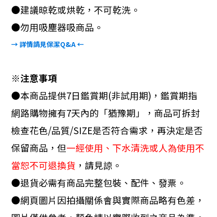
●建議晾乾或烘乾，不可乾洗。
●勿用吸塵器吸商品。
→ 詳情請見保潔
Q&A
←
※注意事項
●本商品提供
7
日鑑賞期
(
非試用期
)
，鑑賞期指
網路購物擁有
7
天內的「猶豫期」，商品可拆封
檢查花色
/
品質
/SIZE
是否符合需求，再決定是否
保留商品，但
一經使用、下水清洗或人為使用不
當恕不可退換貨
，請見諒。
●退貨必需有商品完整包裝、配件、發票。
●網頁圖片因拍攝關係會與實際商品略有色差，