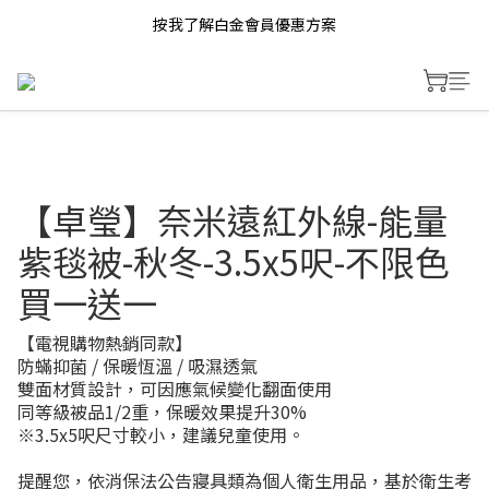
按我了解白金會員優惠方案
【卓瑩】奈米遠紅外線-能量
紫毯被-秋冬-3.5x5呎-不限色
買一送一
【電視購物熱銷同款】
防蟎抑菌 / 保暖恆溫 / 吸濕透氣
雙面材質設計，可因應氣候變化翻面使用 
同等級被品1/2重，保暖效果提升30%
※3.5x5呎尺寸較小，建議兒童使用。
提醒您，依消保法公告寢具類為個人衛生用品，基於衛生考