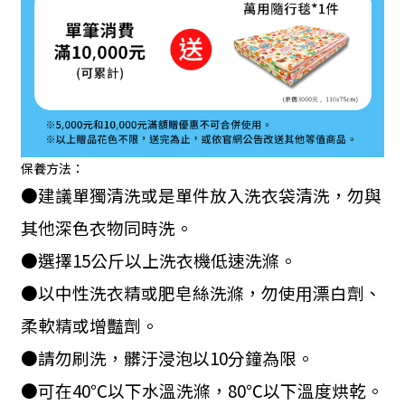
保養方法：
●建議單獨清洗或是單件放入洗衣袋清洗，勿與
其他深色衣物同時洗。
●選擇
15
公斤以上洗衣機低速洗滌。
●以中性洗衣精或肥皂絲洗滌，勿使用漂白劑、
柔軟精或增豔劑。
●請勿刷洗，髒汙浸泡以
10
分鐘為限。
●可在
40
℃以下水溫洗滌，
80
℃以下溫度烘乾。