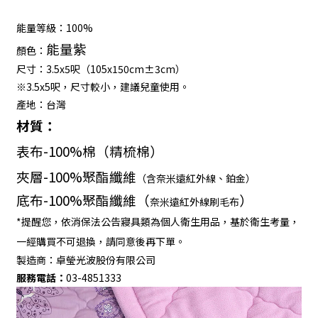
能量等級：
100%
能量紫
顏色：
尺寸：
3.5x5
呎（
105x150cm
±
3cm
）
※3.5x5呎，尺寸較小，建議兒童使用。
產地：
台灣
材質：
表布
-100%
棉（精梳棉）
夾層
-100%
聚酯纖維
（含奈米遠紅外線、鉑金
）
底布
-100%
聚酯纖維（
）
奈米遠紅外線刷毛布
*提醒您，依消保法公告寢具類為個人衛生用品，基於衛生考量，
一經購買不可退換，請同意後再下單。
製造商：
卓瑩光波股份有限公司
服務電話：
03-4851333