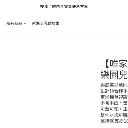
按我了解白金會員優惠方案
區
所有商品
爸媽陪我聽故事
【唯家
樂園兒
與歐美兒童同歩流
設計師合作手
奈米標章認證
不含甲醛、螢
可蓋可墊，正
整件水洗可曬
高級60支紗