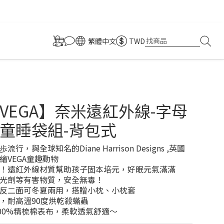
繁體中文
TWD
VEGA】奈米遠紅外線-字母
童睡袋組-背包式
行，與全球知名的Diane Harrison Designs ,英國
繪VEGA童趣動物
！遠紅外線材質幫助孩子固本培元，好眠元氣滿滿
光劑等有害物質，安全無毒！
反二面可冬夏兩用，搭贈小枕、小枕套
，耐高溫90度烘乾殺蟎蟲
100%精梳棉表布，柔軟透氣舒適～