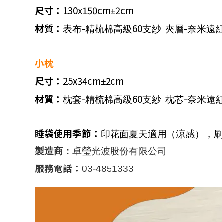
尺寸：
130x150cm
2cm
±
材質：
-
60
-
表布
精梳棉高級
支紗
夾層
奈米遠
小枕
尺寸：
25x34cm
2cm
±
材質：
-
60
-
枕套
精梳棉高級
支紗
枕芯
奈米遠
睡袋使用季節：
印花面夏天適用（涼感），
製造商：
卓瑩光波股份有限公司
服務電話：
03-4851333