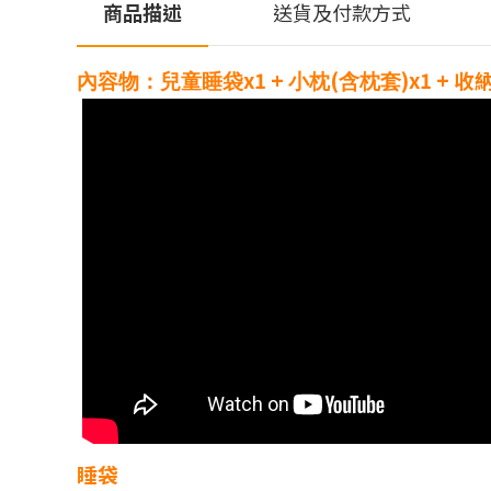
商品描述
送貨及付款方式
x1 +
(
)x1 + 
內容物：兒童睡袋
小枕
含枕套
睡袋