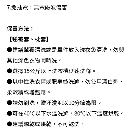
7.
免插電，無電磁波傷害
保養方法：
【毯被套、枕套】
●建議單獨清洗或是單件放入洗衣袋清洗，勿與
其他深色衣物同時洗。
●選擇
15
公斤以上洗衣機低速洗滌。
●以中性洗衣精或肥皂絲洗滌，勿使用漂白劑、
柔軟精或增豔劑。
●請勿刷洗，髒汙浸泡以
10
分鐘為限。
●可在
40
℃以下水溫洗滌，
80
℃以下溫度烘乾。
●建議晾乾或烘乾，不可乾洗。