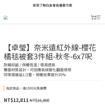
按我了解白金會員優惠方案
【卓瑩】奈米遠紅外線-櫻花
橘毯被套3件組-秋冬-6x7呎
防蟎抑菌 / 保暖恆溫 / 吸濕透氣
雙面材質設計，可因應氣候變化翻面使用 
同等級被品1/2重，保暖效果提升30%
指定商品，滿1000元免運費
NT$12,811
NT$16,800