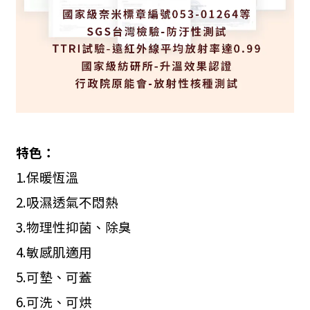
特色：
1.
保暖恆溫
2.
吸濕透氣不悶熱
3.
物理性抑菌、除臭
4.
敏感肌適用
5.
可墊、可蓋
6.
可洗、可烘