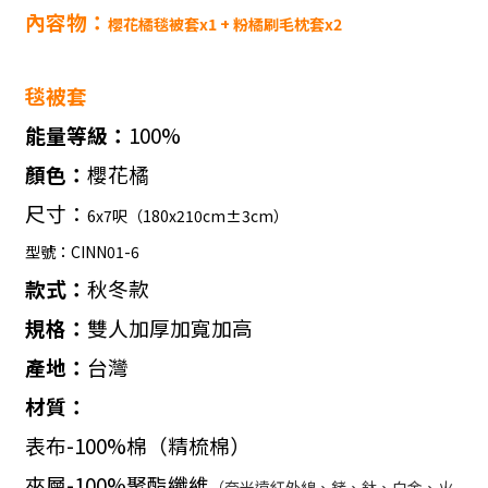
內容物：
櫻花橘
毯被
套
x1 +
粉橘刷毛枕套
x2
毯被套
能量等級：
100%
顏色：
櫻花橘
尺寸：
6x7
呎（
180x210cm
±
3cm
）
型號：
CINN01-6
款式：
秋冬款
規格：
雙人加厚加寬加高
產地：
台灣
材質：
表布
-100%
棉（精梳棉）
夾層
-100%
聚酯纖維
（奈米遠紅外線、鍺、鈦、白金、火