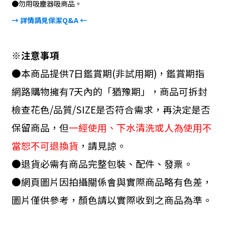
●
勿用吸塵器吸商品。
→ 詳情請見保潔
Q&A
←
※注意事項
●本商品提供
7
日鑑賞期
(
非試用期
)
，鑑賞期指
網路購物擁有
7
天內的「猶豫期」，商品可拆封
檢查花色
/
品質
/SIZE
是否符合需求，再決定是否
保留商品，但
一經使用、下水清洗或人為使用不
當恕不可退換貨
，請見諒。
●退貨必需有商品完整包裝、配件、發票。
●網頁圖片因拍攝關係會與實際商品略有色差，
圖片僅供參考，顏色請以實際收到之商品為準。