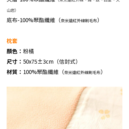
山岩）
底布
-100%
聚酯纖維（
）
奈米遠紅外線刷毛布
枕套
顏色：
粉橘
尺寸：
50x75
±
3cm
（信封式）
材質：
100%
聚酯纖維（
）
奈米遠紅外線刷毛布