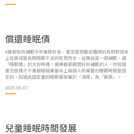
在棉被上方蓋上毛毯參考產品【奈米遠紅外線四季毯被】
https://re
償還睡眠債
#連假有效補眠今年春節好長，要怎麼把握這難得的長假對很多
上班族或是長期睡眠不足的民眾而言，這應該是一個補眠、還
「睡眠債」的大好時機！選擇春節期間好好補眠的人，你知道
要怎麼樣才不會越睡越累基本上每個人所需要的睡眠時間是固
定的，超過此固定量的睡眠都是屬於「淺睡」及「做夢」。就
算在假日時，一口氣睡了十多個小時，但是對身體來說，多睡
2025-05-07
的時間並不能把前天熬夜的幾個小時補回來，反而會越睡越
累。今天 #唯家健康小教室 就要來跟大家分享【春節補眠原
則】➊維持良好的睡眠習慣與作息就算想要賴床，晚睡晚起以1
小時為限。
兒童睡眠時間發展