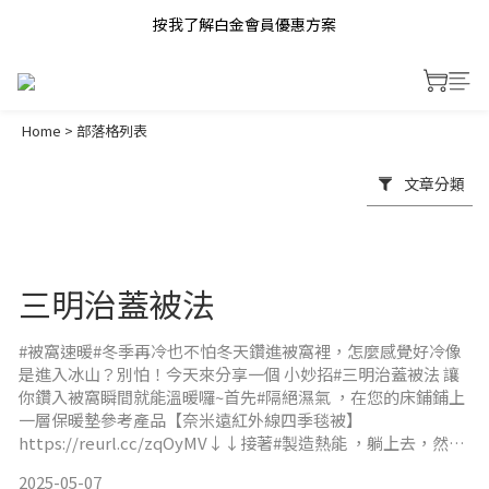
按我了解白金會員優惠方案
Home
>
部落格列表
文章分類
三明治蓋被法
#被窩速暖#冬季再冷也不怕冬天鑽進被窩裡，怎麼感覺好冷像
是進入冰山？別怕！今天來分享一個 小妙招#三明治蓋被法 讓
你鑽入被窩瞬間就能溫暖囉~首先#隔絕濕氣 ，在您的床鋪鋪上
一層保暖墊參考產品【奈米遠紅外線四季毯被】
https://reurl.cc/zqOyMV↓↓接著#製造熱能 ，躺上去，然後
在身體覆蓋厚棉被參考產品【金枝玉葉-秋冬系列毯被】
2025-05-07
https://reurl.cc/ymQe3D↓↓最後#鎖住熱能 #隔絕冷空氣 ，