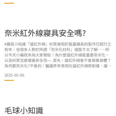
#不怕水洗特性 的產品，功能才不會洗一洗就掉光光，變成一
般寢具。 #定期清潔：確認機能被清潔方式，建議可購
奈米紅外線寢具安全嗎?
#寢具小知識「遠紅外線」材質被用於能量寢具的製作已經行之
有年，但很多人對於所謂「奈米化材料」還是不太了解⋯⋯所
以今天小編就來為大家揭秘！為什麼遠紅外線能量要奈米化，
以及材質怎麼選最安全性~~. 首先，遠紅外線會不會損害身體？
為何要奈米化?不會的！醫護界早使用在遠紅外線照射儀、護具
上都能看見它的蹤影。而遠紅外線能量可與身體中的水分子產
2025-05-06
生共振作用，讓身體循環好更有活力，而 #奈米化材料 是讓能
量細化後，更好發揮材質本身的特色。所以在寢具選擇上，記
得選擇具有國家級的「奈米標章」的商品，以保障寢具的各項
毛球小知識