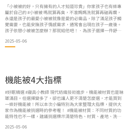
「小被被的好，只有擁有的人才知道珍貴」你家孩子也有條專
屬於自己的 #小被被 嗎就算再臭，不准媽媽洗就算再破再爛，
永遠是孩子的最愛小被被就像是愛的必需品，除了滿足孩子觸
覺需要，也能安撫孩子情感需求，通常會出現在孩子一歲後。
孩子依戀小被被怎麼辦？那就給他吧！．為孩子選擇一件舒適
品質好的小被被．盡量滿足孩子安撫需求，不用急著戒．家長
2025-05-06
給予寶寶更多關愛與陪伴你也有從小陪你長大，早已培養出革
命情感的小被被嗎對於擁有小被被的人來說，它永遠是心中溫
暖的依靠，也是無法輕易取代的存在。 #孩子小被被 #嬰幼寢具
機能被4大指標
#好眠精選 #寢具小教師 現代紡織技術進步，機能被材質也是琳
瑯滿目。但選擇變多了，卻也讓人更不清楚怎麼選，才能買到
一條好機能被！所以本次小編特別為大家整理大指標，提供大
家作為機能被挑選時的參考喔！ #機能被材質：不同材質的功
能特性也不一樣，建議挑選標示清楚特色、材質、產地、洗滌
方式，並且有服務電話可處理售後服務的商品 ~~ #功能耐久
2025-05-06
度：好的機能被比一般寢具貴的原因在有功能特色，建議選擇