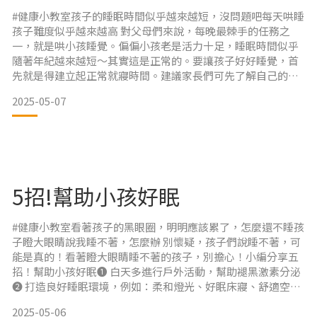
#健康小教室孩子的睡眠時間似乎越來越短，沒問題吧每天哄睡
孩子難度似乎越來越高 對父母們來說，每晚最棘手的任務之
一，就是哄小孩睡覺。偏偏小孩老是活力十足，睡眠時間似乎
隨著年紀越來越短～其實這是正常的。要讓孩子好好睡覺，首
先就是得建立起正常就寢時間。建議家長們可先了解自己的孩
子需要多少睡眠時間，如此較容易設定孩子的睡覺和起床時
2025-05-07
間。而週末和假日雖可以稍微睡晚一點，但勿超過1小時囉。小
孩們的睡眠真是太重要了
5招!幫助小孩好眠
#健康小教室看著孩子的黑眼圈，明明應該累了，怎麼還不睡孩
子瞪大眼睛說我睡不著，怎麼辦 別懷疑，孩子們說睡不著，可
能是真的！看著瞪大眼睛睡不著的孩子，別擔心！小編分享五
招！幫助小孩好眠❶ 白天多進行戶外活動，幫助褪黑激素分泌
❷ 打造良好睡眠環境，例如：柔和燈光、好眠床寢、舒適空間
❸ 養成規律睡眠時間，不分平日假日❹ 睡前遠離3C產品，避免
2025-05-06
藍光影響睡眠品質❺ 培養睡眠儀式，例如洗澡、換衣、刷牙、