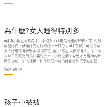
床邊故事如果上面秘訣實行了一陣子未見改善，可能需要尋求
專業小兒醫師評估。唯家祝福所有寶貝安穩好眠
為什麼?女人睡得特別多
#健康小教室每到周末，家裡女人總是最晚起的那個，耶~先別
喚醒她們，請讓她們好好睡吧！今日分享 #睡眠新知識 為什麼
女人總是睡得特別多 根據研究指出，現在人都睡得太少了，每
人每日睡眠時間最好要介於7～9小時之間，身體才有足夠的時
間修復前一天的耗損，如果睡眠不夠的話會增加罹患心血管疾
病、肥胖風險，影響修復功能，也會降低工作表現。而女性需
2025-05-06
要的睡眠時間比男性更長，研究顯示女性平均睡眠時間比男性
多20分鐘，是因為一整天下來，#女性的大腦運作更為複雜多
工，可以同一時間做很多事且比較彈性，因此在大腦活動上運
用
孩子小被被