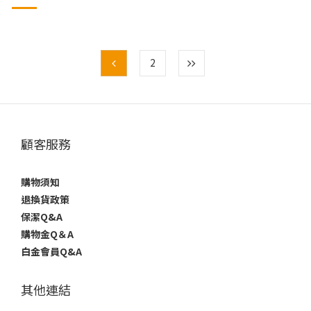
毯被尺寸方便好攜帶，亦可用於幼兒園午睡蓋毯、睡袋使用。
5X5呎 #大童毯被尺寸介於成人被
2
顧客服務
購物須知
退換貨政策
保潔Q&A
購物金Q＆A
白金會員Q&A
其他連結