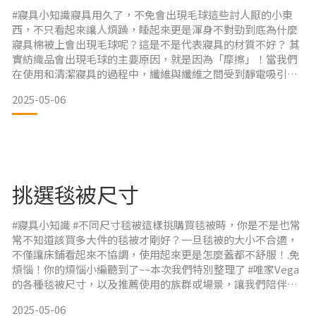
#寢具小知識寢具用久了，不免會出現毛球這些討人厭的小東
西，不只看起來讓人煩躁，睡起來更是渾身不對勁到底為什麼
寢具棉被上會出現毛球呢？這是不是代表寢具的材質不好？ 其
實紡織品會出現毛球的主要原因，就是因為「摩擦」！當我們
在使用和清潔寢具的過程中，纖維與纖維之間受到靜電吸引，
就會產生結球的情形。因此，如果寢具的材質成分混雜或結構
2025-05-06
鬆散，確實會比較容易起毛球；但就算是高級毛料，在經過多
次使用摩擦，還是有可能會起毛球的，所以「起毛球」 和「材
質差」並不能直接劃上等號喔~ 而唯家的奈米遠紅外線毯被系
列採用高
挑選毯被尺寸
#寢具小知識 #不同尺寸毯被這樣挑購買毯被時，你是不是也常
常不知道該買多大件的毯被才剛好？一旦毯被的大小不合適，
不僅讓床鋪看起來不協調，使用起來更是怎麼蓋都不舒服！.免
煩惱！你的煩惱小編聽到了~~本次我們特別整理了 #唯家Vega
的各種毯被尺寸，以及推薦使用的族群或場景，讓我們陪伴
您，每一晚都好眠！ 3.5X5呎 #嬰幼兒專用尺寸也可議當作兒童
2025-05-06
推車、沙發、輪椅的小蓋毯，大小合適又舒適！ 5X 4呎 #小童