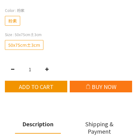
Color
: 粉紫
粉紫
Size
: 50x75cm±3cm
50x75cm±3cm
ADD TO CART
BUY NOW
Description
Shipping &
Payment