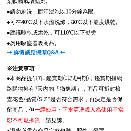
柔軟精或增豔劑。
10
●請勿刷洗，髒汙浸泡以
分鐘為限。
40
80
●可在
℃以下水溫洗滌，
℃以下溫度烘乾。
110
●建議晾乾或烘乾，可
℃以下熨燙。
●勿用吸塵器吸商品。
→ 詳情請見保潔
Q&A
←
※注意事項
7
(
)
●本商品提供
日鑑賞期
非試用期
，鑑賞期指網
7
路購物擁有
天內的「猶豫期」，商品可拆封檢
/
/SIZE
查花色
品質
是否符合需求，再決定是否保
一經使用、下水清洗或人為使用不當
留商品，但
恕不可退換貨
，請見諒。
●退貨必需有商品完整包裝、配件、發票。