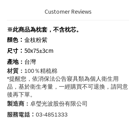
Customer Reviews
※此商品為枕套，不含枕芯。
顏色：
金枝粉紫
尺寸：
50x75
3cm
±
產地：
台灣
材質：
100
％精梳棉
*提醒您，依消保法公告寢具類為個人衛生用
品，基於衛生考量，一經購買不可退換，請同意
後再下單。
製造商：
卓瑩光波股份有限公司
服務電話：
03-4851333