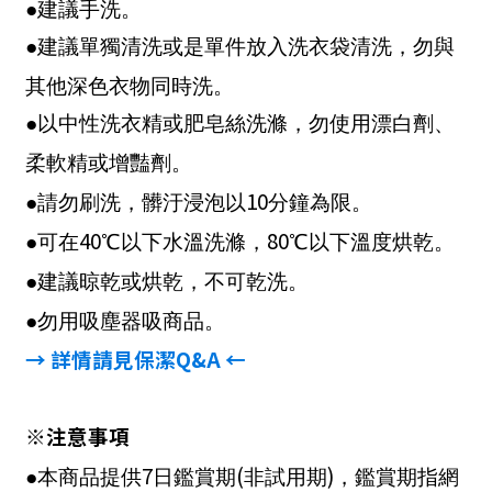
●建議手洗。
●建議單獨清洗或是單件放入洗衣袋清洗，勿與
其他深色衣物同時洗。
●以中性洗衣精或肥皂絲洗滌，勿使用漂白劑、
柔軟精或增豔劑。
10
●請勿刷洗，髒汙浸泡以
分鐘為限。
40
80
●可在
℃以下水溫洗滌，
℃以下溫度烘乾。
●建議晾乾或烘乾，不可乾洗。
●勿用吸塵器吸商品。
→ 詳情請見保潔
Q&A
←
※注意事項
7
(
)
●本商品提供
日鑑賞期
非試用期
，鑑賞期指網