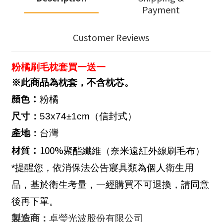
Payment
Customer Reviews
粉橘刷毛枕套買一送一
※此商品為枕套，不含枕芯。
顏色：
粉橘
尺寸：
53x74±1
cm
（信封式）
產地：
台灣
材質：
100%
聚酯纖維（奈米遠紅外線刷毛布）
*提醒您，依消保法公告寢具類為個人衛生用
品，基於衛生考量，一經購買不可退換，請同意
後再下單。
製造商：
卓瑩光波股份有限公司