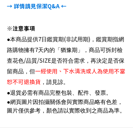
→ 詳情請見保潔
Q&A
←
※注意事項
7
(
)
●本商品提供
日鑑賞期
非試用期
，鑑賞期指網
7
路購物擁有
天內的「猶豫期」，商品可拆封檢
/
/SIZE
查花色
品質
是否符合需求，再決定是否保
一經使用、下水清洗或人為使用不當
留商品，但
恕不可退換貨
，請見諒。
●退貨必需有商品完整包裝、配件、發票。
●網頁圖片因拍攝關係會與實際商品略有色差，
圖片僅供參考，顏色請以實際收到之商品為準。