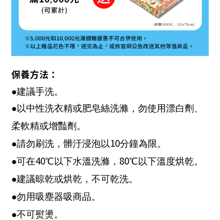
保養方法：
●建議手洗。
●以中性洗衣精或肥皂絲洗滌，勿使用漂白劑、
柔軟精或增豔劑。
10
●請勿刷洗，髒汙浸泡以
分鐘為限。
40
80
●可在
℃以下水溫洗滌，
℃以下溫度烘乾。
●建議晾乾或烘乾，不可乾洗。
●勿用吸塵器吸商品。
●不可熨燙。