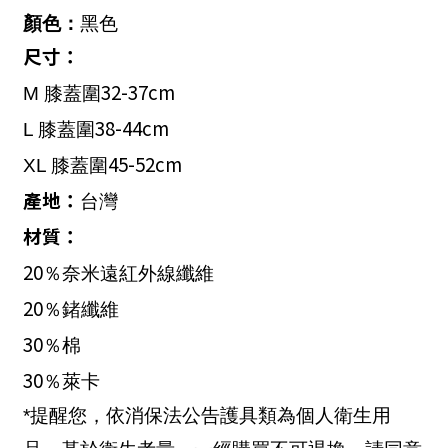
顏色：
黑色
尺寸：
32-37cm
M
膝蓋圍
38-44cm
L
膝蓋圍
45-52cm
XL
膝蓋圍
產地：
台灣
材質：
20
％奈米遠紅外線纖維
20
％鍺纖維
30
％棉
30
％萊卡
*提醒您，依消保法公告護具類為個人衛生用