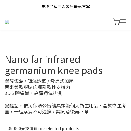
按我了解白金會員優惠方案
Nano far infrared
germanium knee pads
保暖恆溫 / 吸濕透氣 / 漸進式加壓
帶來柔軟服貼的膝部軟性支撐力
3D立體編織，高彈通氣排濕
提醒您，依消保法公告護具類為個人衛生用品，基於衛生考
量，一經購買不可退換，請同意後再下單。
滿1000元免運費 on selected products