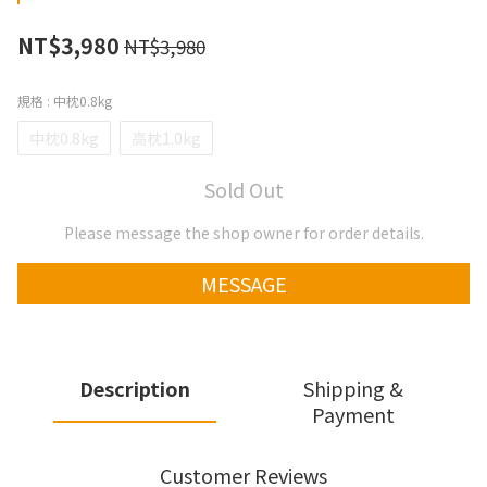
NT$3,980
NT$3,980
規格
: 中枕0.8kg
中枕0.8kg
高枕1.0kg
Sold Out
Please message the shop owner for order details.
MESSAGE
Description
Shipping &
Payment
Customer Reviews