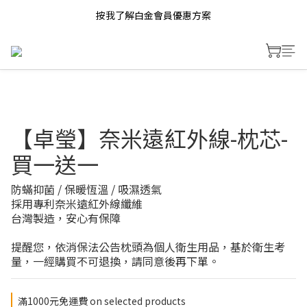
按我了解白金會員優惠方案
【卓瑩】奈米遠紅外線-枕芯-
買一送一
防蟎抑菌 / 保暖恆溫 / 吸濕透氣
採用專利奈米遠紅外線纖維
台灣製造，安心有保障
提醒您，依消保法公告枕頭為個人衛生用品，基於衛生考
量，一經購買不可退換，請同意後再下單。
滿1000元免運費 on selected products