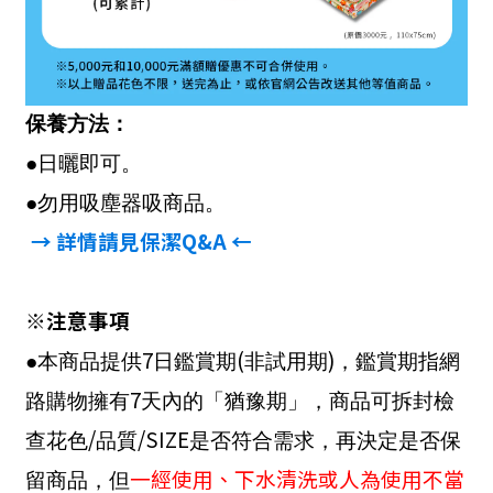
保養方法：
●日曬即可。
●勿用吸塵器吸商品。
→ 詳情請見保潔
Q&A
←
※注意事項
7
(
)
●本商品提供
日鑑賞期
非試用期
，鑑賞期指網
7
路購物擁有
天內的「猶豫期」，商品可拆封檢
/
/SIZE
查花色
品質
是否符合需求，再決定是否保
一經使用、下水清洗或人為使用不當
留商品，但