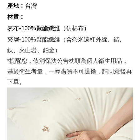
產地：
台灣
材質：
-100%
表布
聚酯纖維（仿棉布）
-
100%
夾層
聚酯纖維（含奈米遠紅外線、鍺、
鈦、火山岩、鉑金）
*提醒您，依消保法公告枕頭為個人衛生用品，
基於衛生考量，一經購買不可退換，請同意後再
下單。