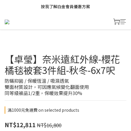
按我了解白金會員優惠方案
【卓瑩】奈米遠紅外線-櫻花
橘毯被套3件組-秋冬-6x7呎
防蟎抑菌 / 保暖恆溫 / 吸濕透氣
雙面材質設計，可因應氣候變化翻面使用 
同等級被品1/2重，保暖效果提升30%
滿1000元免運費 on selected products
NT$12,811
NT$16,800