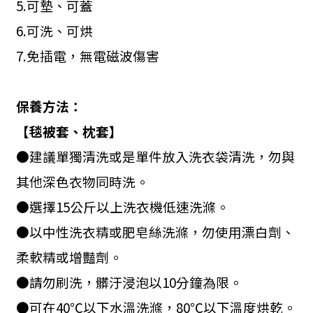
5.
可墊、可蓋
6.
可洗、可烘
7.
免插電，無電磁波傷害
保養方法：
【毯被套、枕套】
●建議單獨清洗或是單件放入洗衣袋清洗，勿與
其他深色衣物同時洗。
●選擇
15
公斤以上洗衣機低速洗滌。
●以中性洗衣精或肥皂絲洗滌，勿使用漂白劑、
柔軟精或增豔劑。
●請勿刷洗，髒汙浸泡以
10
分鐘為限。
●可在
40
℃以下水溫洗滌，
80
℃以下溫度烘乾。