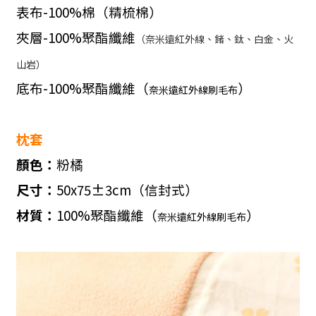
表布
-100%
棉（精梳棉）
夾層
-100%
聚酯纖維
（奈米遠紅外線、鍺、鈦、白金、火
山岩）
底布
-100%
聚酯纖維（
）
奈米遠紅外線刷毛布
枕套
顏色：
粉橘
尺寸：
50x75
±
3cm
（信封式）
材質：
100%
聚酯纖維（
）
奈米遠紅外線刷毛布