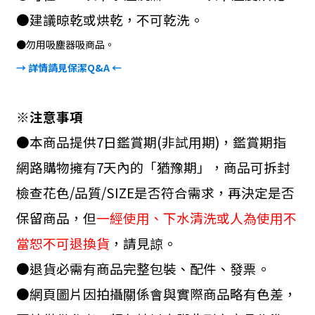
●建議晾乾或烘乾，不可乾洗。
●
勿用吸塵器吸商品。
→ 詳情請見保潔
Q&A
←
※注意事項
●本商品提供
7
日鑑賞期
(
非試用期
)
，鑑賞期指
網路購物擁有
7
天內的「猶豫期」，商品可拆封
檢查花色
/
品質
/SIZE
是否符合需求，再決定是否
保留商品，但
一經使用、下水清洗或人為使用不
當恕不可退換貨
，請見諒。
●退貨必需有商品完整包裝、配件、發票。
●網頁圖片因拍攝關係會與實際商品略有色差，