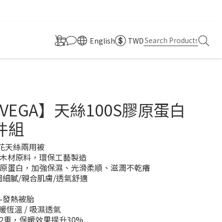
English
TWD
VEGA】天絲100S膠原蛋白
件組
印花天絲兩用被
木材原料，環保工藝製造
原蛋白，加強保濕、光滑柔順、滋潤不乾癢
潤細膩/親合肌膚/透氣舒適
-發熱被胎
保暖恆溫 / 吸濕透氣
/2重，保暖效果提升30%