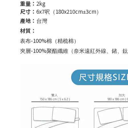
重量：
2kg
尺寸：
6x7
180x210cm
3cm
呎（
±
）
產地：
台灣
材質：
-100%
表布
棉（精梳棉）
-100%
夾層
聚酯纖維（奈米遠紅外線、鍺、鈦