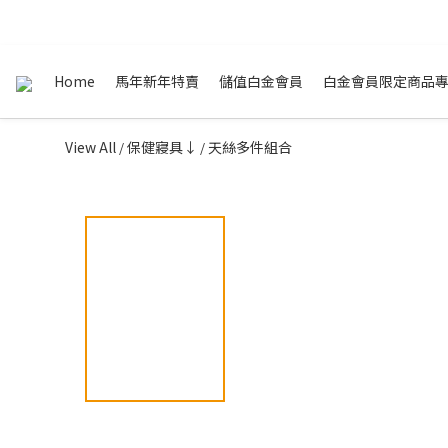
Home
馬年新年特賣
儲值白金會員
白金會員限定商品
View All
保健寢具↓
天絲多件組合
/
/