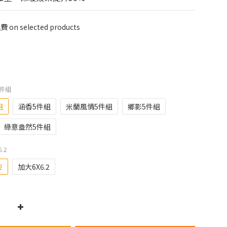
on selected products
5件組
組
涵香5件組
米蘭風情5件組
鄉影5件組
綠意盎然5件組
.2
2
加大6X6.2