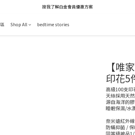
按我了解白金會員優惠方案
專區
Shop All
bedtime stories
【唯家
印花5
高級100支
天絲採用天然
源自海洋的膠
睡眠保濕/水
奈米遠紅外線
防蟎抑菌 / 
同等級被品1