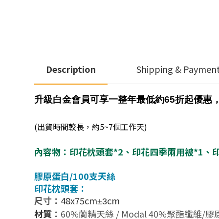
Description
Shipping & Paymen
升級白金會員可享一整年最低約65折起優惠
(出貨時間較長，約5~7個工作天)
內容物：印花枕頭套*2、印花
四季兩用被*1、
膠原蛋白/
100支天絲
印花枕頭套：
尺寸：
48x75cm
cm
±3
材質
：
60%蘭精天絲 / Modal 40%聚酯纖維/