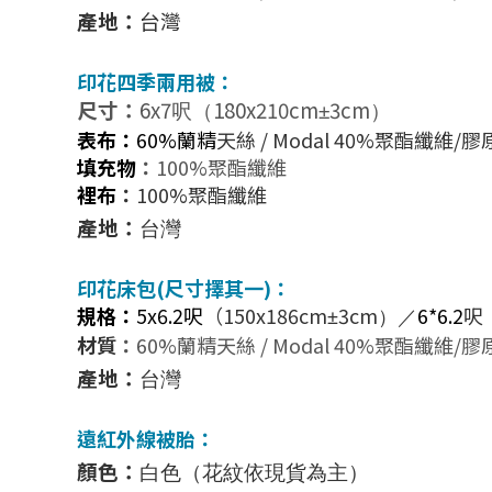
產地：
台灣
印花
四季兩用被：
尺寸：
6x7
180x210cm
3cm
呎（
±
）
表布：
60%蘭精
天絲 / Modal 40%聚酯纖維/
填充物
：
100%聚酯纖維
裡布
：
100%聚酯纖維
產地：
台灣
印花
床包(尺寸擇其一)：
規格：
5x6.2呎
（150x186cm
3cm
6*6.
2
呎
±
）／
材質
：
60%蘭精天絲 / Modal 40%聚酯纖維/
產地：
台灣
遠紅外線被胎：
顏色：
白色（花紋依現貨為主）