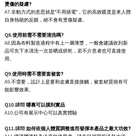
燙傷的疑慮
?
A7.
非動力式的意思就是"不用插電"，它的高效暖度是來人體
自身熱能的反饋，絕不會有燙傷疑慮。
Q8.
使用前需不需要清洗
嗎
?
A8.
因為布料製造過程中有上一層薄漿，一般會建議收到新
品可先下水清洗一次並晒或烘乾，若不介意者也可直接使
用。
Q9
.
使用時
需不需要套被套?
A9.
不需要，設計上是要和皮膚直接接觸，被套材質很有可
能影響效果
。
Q10.請問
 哪裏可以摸到實品
A10.
公司有展示中心可以真實體驗 
Q11
.請問
如何依個人體質調整進而發揮本產品之最大功效?