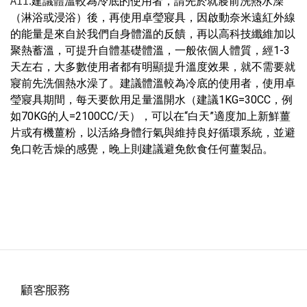
A11.
建議體溫較為冷底的使用者，請先於就寢前洗熱水澡
（淋浴或浸浴）後，再使用卓瑩寢具，因啟動奈米遠紅外線
的能量是來自於我們自身體溫的反饋，再以高科技纖維加以
聚熱蓄溫，可提升自體基礎體溫，一般依個人體質，經1-3
天左右，大多數使用者都有明顯提升溫度效果，就不需要就
寢前先洗個熱水澡了。建議體溫較為冷底的使用者，使用卓
瑩寢具期間，每天要飲用足量溫開水（建議1KG=30CC，例
如70KG的人=2100CC/天），可以在“白天”適度加上新鮮薑
片或有機薑粉，以活絡身體行氣與維持良好循環系統，並避
免口乾舌燥的感覺，晚上則建議避免飲食任何薑製品。
顧客服務