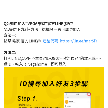
Q2:如何加入"VEGA唯家"官方LINE@呢?
A1.提供下方3個
方法，選擇其一皆可成功加入。
方法一:
點擊
唯家
官方LINE@
連結代碼 https://lin.ee/mar5iYI
方法二:
打開LINE@APP-->主頁/加入好友-->按"搜尋"的放大鏡-->
選ID，輸入
@vegahome
即可登入