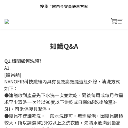
按我了解白金會員優惠方案
知識Q&A
Q1.
請問如何洗滌?
A1.
[寢具類]
NANOFIR科技纖維內具有長效高效能遠紅外線，清洗方式
如下：
●建議收到產品先下水洗一次並烘乾，爾後每周或每月依需
求至少清洗一次並以90度以下烘乾或日曬8成乾後除溼3-
5H，可常保寢具潔淨。
●寢具不建議乾洗，一般水洗即可，無需浸泡，因寢具體積
較大，所以請選擇13KG以上之洗衣機，先將水放滿到最高