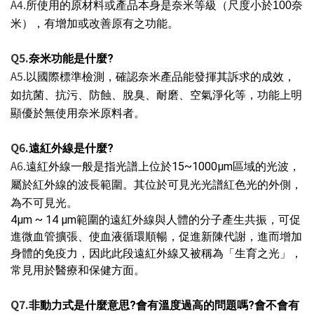
A4.
所使用的原材料或產品本身是奈米等級（尺度小於100奈
米），有增加或改善原有之功能。
Q5.
是什麼?
奈米功能
A5.
以國際標準檢測，確認奈米產品能發揮其訴求的成效，
如抗菌、抗污、防蝕、脫臭、耐磨、空氣淨化等，功能上明
顯優於無使用奈米原料者。
Q6.
遠紅外線是什麼?
A6.
遠紅外線一般是指光譜上位於15~1000µm區域的光波，
屬於紅外線的波長範圍。其位於可見光光譜紅色光的外側，
為不可見光。
4μm ~ 14 μm範圍的遠紅外線與人體的分子產生共振，可促
進微血管擴張、使血液循環順暢，促進新陳代謝，進而增加
身體的免疫力，因此此段遠紅外線又被稱為「生育之光」，
常見用於醫療和保健方面。
Q7.
非動力式是什麼意思?會有溫度過高的問題嗎?會不會有