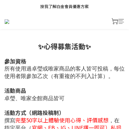
按我了解白金會員優惠方案
✨心得募集活動✨
參加資格
所有使用過卓瑩或唯家商品的客人皆可投稿，每位
使用者限參加乙次（有重複的不列入計算）。
活動商品
卓瑩、唯家全館商品皆可
活動方式（網路投稿制）
完整
50
字以上體驗使用心得、評價感想
撰寫
，在
官網、
FB
、
IG
、
LINE
擇一即可）私訊
指定平台（